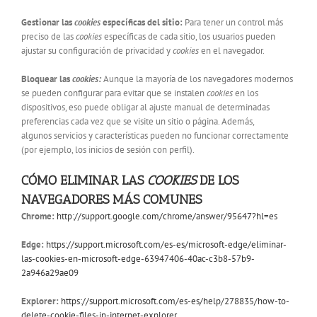
Gestionar las
cookies
específicas
del sitio:
Para tener un control más
preciso de las
cookies
específicas de cada sitio, los usuarios pueden
ajustar su configuración de privacidad y
cookies
en el navegador.
Bloquear las
cookies:
Aunque la mayoría de los navegadores modernos
se pueden configurar para evitar que se instalen
cookies
en los
dispositivos, eso puede obligar al ajuste manual de determinadas
preferencias cada vez que se visite un sitio o página. Además,
algunos servicios y características pueden no funcionar correctamente
(por ejemplo, los inicios de sesión con perfil).
CÓMO ELIMINAR LAS
COOKIES
DE LOS
NAVEGADORES MÁS COMUNES
Chrome:
http://support.google.com/chrome/answer/95647?hl=es
Edge:
https://support.microsoft.com/es-es/microsoft-edge/eliminar-
las-cookies-en-microsoft-edge-63947406-40ac-c3b8-57b9-
2a946a29ae09
Explorer:
https://support.microsoft.com/es-es/help/278835/how-to-
delete-cookie-files-in-internet-explorer